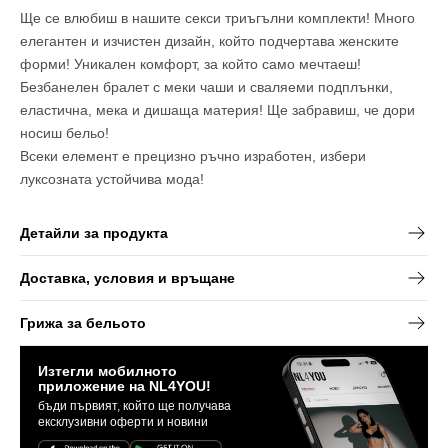
бельо
бельо
Ще се влюбиш в нашите секси триъгълни комплекти! Много
от
от
2
2
елегантен и изчистен дизайн, който подчертава женските
части
части
форми! Уникален комфорт, за който само мечтаеш!
Безбанелен бралет с меки чаши и сваляеми подплънки,
еластична, мека и дишаща материя! Ще забравиш, че дори
носиш бельо!
Всеки елемент е прецизно ръчно изработен, избери
луксозната устойчива мода!
Детайли за продукта
Доставка, условия и връщане
Грижа за бельото
Изтегли мобилното
приложение на NL4YOU!
бъди първият, който ще получава
ексклузивни оферти и новини