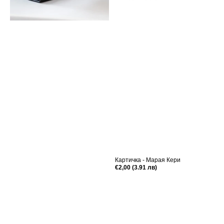
Картичка - Марая Кери
Редовна
€2,00 (3.91 лв)
цена