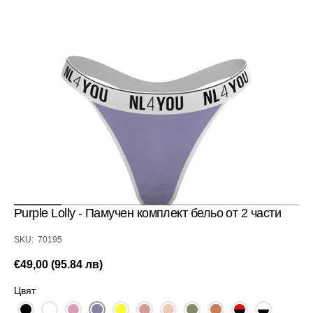
Отвори
медия
1
в
изглед
галерия
Purple Lolly - Памучен комплект бельо от 2 части
SKU:
SKU: 70195
Редовна
€49,00 (95.84 лв)
цена
Цвят