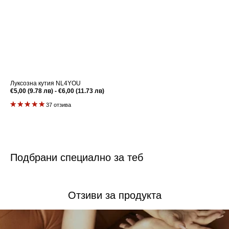
Луксозна кутия NL4YOU
Редовна
€5,00 (9.78 лв) - €6,00 (11.73 лв)
цена
37 отзива
Подбрани специално за теб
Отзиви за продукта