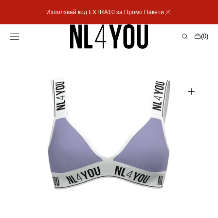
Пропусни към
Използвай код EXTRA10 за Промо Пакети
съдържанието
Количка
(0)
0
артикула