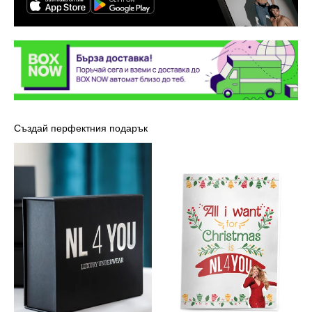
Създай перфектния подарък
Луксозна
Картичка
кутия
-
NL4YOU
Марая
Кери