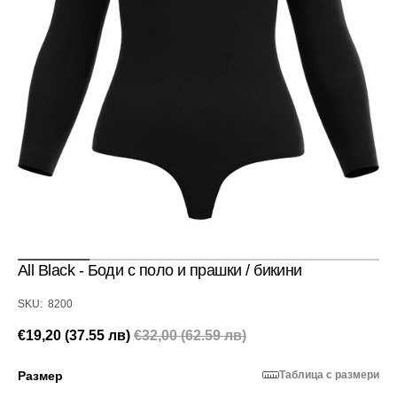
Отвори
медия
1
в
изглед
галерия
All Black - Боди с поло и прашки / бикини
SKU:
SKU: 8200
€19,20 (37.55 лв)
€32,00 (62.59 лв)
Промоционална
Редовна
цена
цена
Размер
Таблица с размери