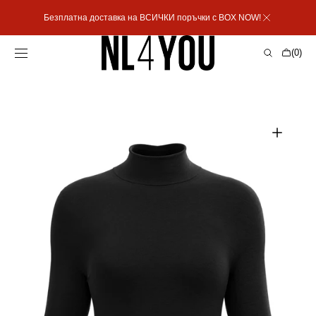
Пропусни към
Безплатна доставка на ВСИЧКИ поръчки с BOX NOW!
съдържанието
Количка
(0)
0
артикула