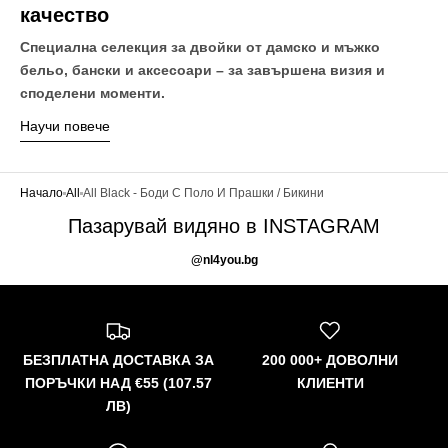
качество
Специална селекция за двойки от дамско и мъжко
бельо, бански и аксесоари – за завършена визия и
споделени моменти.
Научи повече
Начало
All
All Black - Боди С Поло И Прашки / Бикини
Пазарувай видяно в INSTAGRAM
@nl4you.bg
БЕЗПЛАТНА ДОСТАВКА ЗА
200 000+ ДОВОЛНИ
ПОРЪЧКИ НАД €55 (107.57
КЛИЕНТИ
ЛВ)