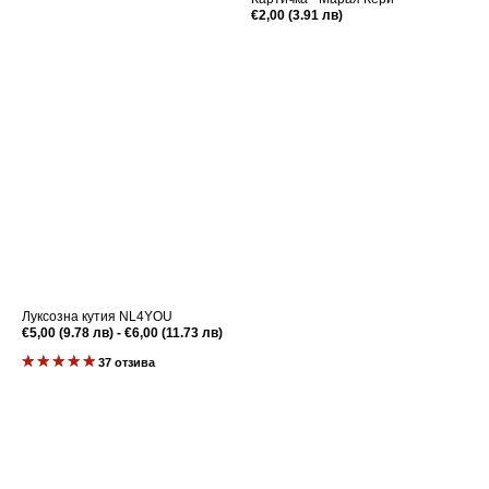
Редовна
€2,00 (3.91 лв)
цена
Луксозна кутия NL4YOU
Редовна
€5,00 (9.78 лв) - €6,00 (11.73 лв)
цена
37 отзива