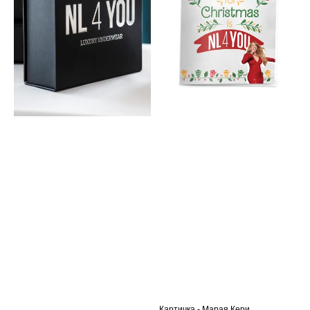
Картичка - Марая Кери