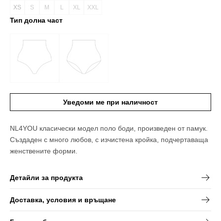
XS
S
M
L
XL
XXL
Вариантът
Вариантът
Вариантът
Вариантът
Вариантът
Вариантът
Тип долна част
е
е
е
е
е
е
разпродаден
разпродаден
разпродаден
разпродаден
разпродаден
разпродаден
или
или
или
или
или
или
неналичен
неналичен
неналичен
неналичен
неналичен
неналичен
Уведоми ме при наличност
NL4YOU класически модел поло боди, произведен от п
амук
.
Създаден с много любов, с изчистена кройка, подчертаваща
женствените форми.
Детайли за продукта
Доставка, условия и връщане