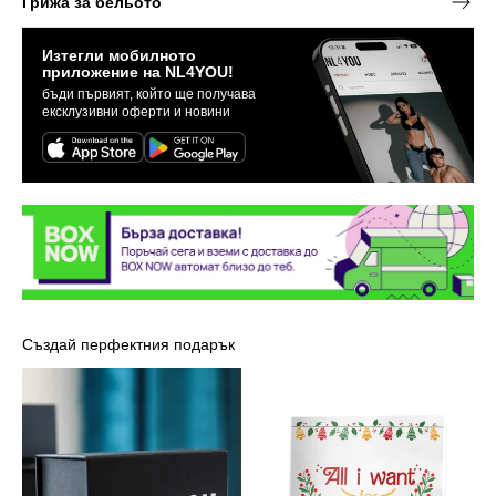
Грижа за бельото
Изтегли мобилното
приложение на NL4YOU!
бъди първият, който ще получава
ексклузивни оферти и новини
Създай перфектния подарък
Луксозна
Картичка
кутия
-
NL4YOU
Марая
Кери