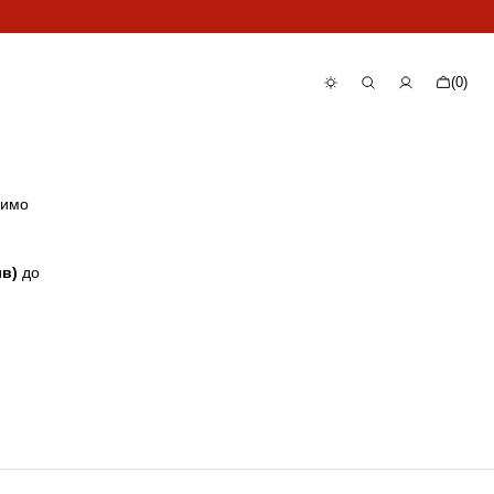
Количка
(0)
0
артикула
симо
лв)
до