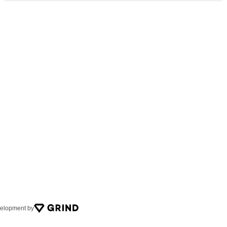
имейл
velopment by