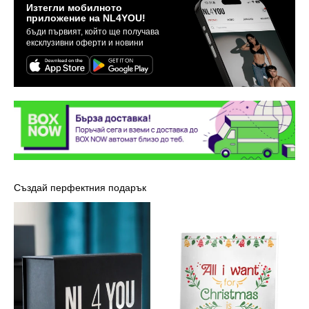
Изтегли мобилното
приложение на NL4YOU!
бъди първият, който ще получава
ексклузивни оферти и новини
Създай перфектния подарък
Луксозна
Картичка
кутия
-
NL4YOU
Марая
Кери