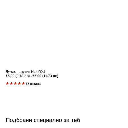
Луксозна кутия NL4YOU
Редовна
€5,00 (9.78 лв) - €6,00 (11.73 лв)
цена
37 отзива
Подбрани специално за теб