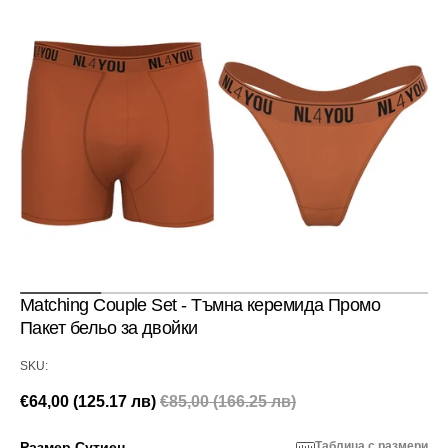
Отвори
медия
1
в
изглед
галерия
Matching Couple Set - Тъмна керемида Промо
Пакет бельо за двойки
SKU:
SKU:
€64,00 (125.17 лв)
€85,00 (166.25 лв)
Промоционална
Редовна
цена
цена
Размер Сутиен
Таблица с размери