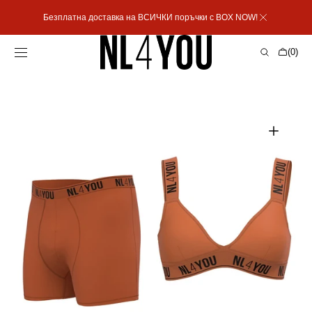
Пропусни към
Безплатна доставка на ВСИЧКИ поръчки с BOX NOW!
съдържанието
Количка
(0)
0
артикула