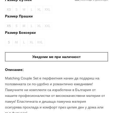
XS
S
M
L
XL
XXL
Вариантът
Вариантът
Вариантът
Вариантът
Вариантът
Вариантът
Размер Прашки
е
е
е
е
е
е
разпродаден
разпродаден
разпродаден
разпродаден
разпродаден
разпродаден
XS
S
M
L
XL
XXL
или
или
или
или
или
или
Вариантът
Вариантът
Вариантът
Вариантът
Вариантът
Вариантът
неналичен
неналичен
неналичен
неналичен
неналичен
неналичен
Размер Боксерки
е
е
е
е
е
е
разпродаден
разпродаден
разпродаден
разпродаден
разпродаден
разпродаден
S
M
L
XL
XXL
или
или
или
или
или
или
Вариантът
Вариантът
Вариантът
Вариантът
Вариантът
неналичен
неналичен
неналичен
неналичен
неналичен
неналичен
е
е
е
е
е
разпродаден
разпродаден
разпродаден
разпродаден
разпродаден
Уведоми ме при наличност
или
или
или
или
или
неналичен
неналичен
неналичен
неналичен
неналичен
Описание:
Matching Couple Set е перфектния начин да подариш на
половинката си по-удобно и романтично ежедневие!
Памучните ни комплекти са изработени в България от
нашите професионалистки от висококачествени материи от
памук! Еластичната и дишаща памучна материя
осигурява прохлада и комфорт през целия ден у дома или