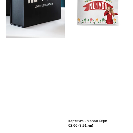
Картичка - Марая Кери
Редовна
€2,00 (3.91 лв)
цена