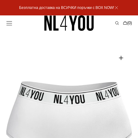
Пропусни към
Безплатна доставка на ВСИЧКИ поръчки с BOX NOW!
съдържанието
Количка
(0)
0
артикула