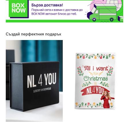
Създай перфектния подарък
Луксозна
Картичка
кутия
-
NL4YOU
Марая
Кери