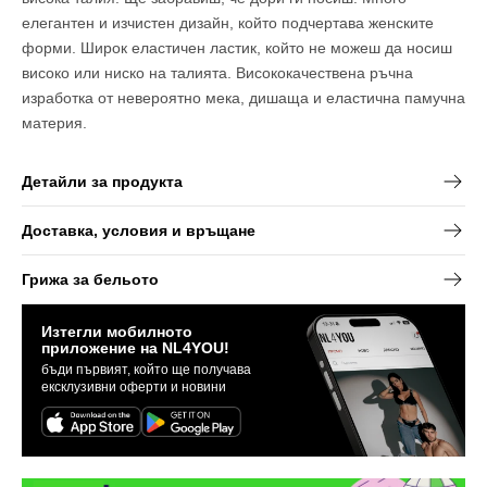
висока
висока
елегантен и изчистен дизайн, който подчертава женските
талия
талия
форми. Широк еластичен ластик, който не можеш да носиш
високо или ниско на талията. Висококачествена ръчна
изработка от невероятно мека, дишаща и еластична памучна
материя.
Детайли за продукта
Доставка, условия и връщане
Грижа за бельото
Изтегли мобилното
приложение на NL4YOU!
бъди първият, който ще получава
ексклузивни оферти и новини