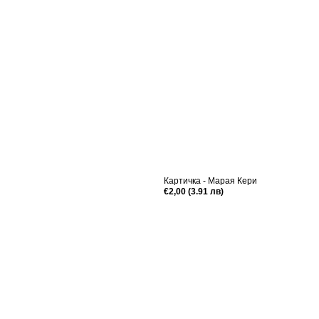
Картичка - Марая Кери
Редовна
€2,00 (3.91 лв)
цена