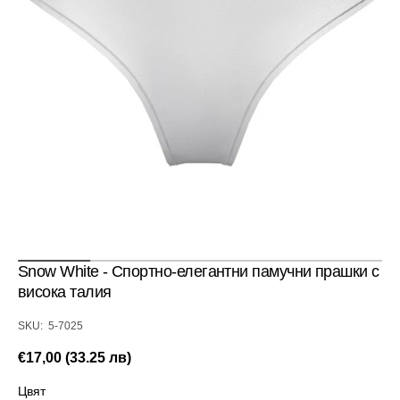
Отвори
избраното
медийно
съдържание
в
изглед
галерия
Snow White - Спортно-елегантни памучни прашки с
висока талия
SKU:
SKU: 5-7025
Редовна
€17,00 (33.25 лв)
цена
Цвят