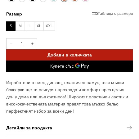
Размер
Таблица с размери
S
M
L
XL
XXL
Вариантът
Вариантът
Вариантът
Вариантът
Вариантът
е
е
е
е
е
разпродаден
разпродаден
разпродаден
разпродаден
разпродаден
Количество
Намали
Увеличи
или
или
или
или
или
количеството
количеството
неналичен
неналичен
неналичен
неналичен
неналичен
за
за
Добави в количката
Light
Light
Brick
Brick
-
-
Памучни
Памучни
боксерки
боксерки
Изработени от мек, дишащ, еластичен памук, т
ези мъжки
боксерки ще ти
осигурят прохлада и
комфорт през целия
ден у дома или във фитнеса! Широкият еластичен ластик и
висококачествената материя правят това мъжко бельо
перфектният избор за всеки ден!
Детайли за продукта