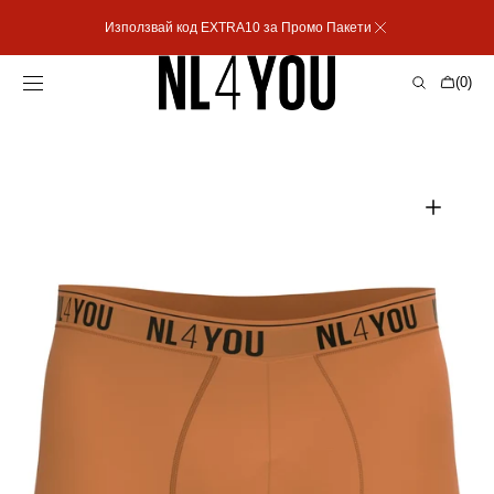
Пропусни към
Използвай код EXTRA10 за Промо Пакети
съдържанието
Количка
(0)
0
артикула