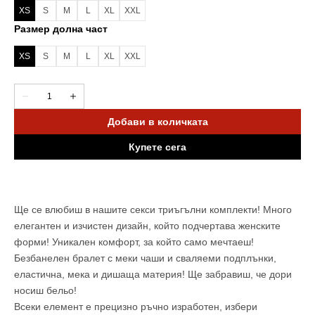
XS
S
M
L
XL
XXL
Вариантът
Вариантът
Вариантът
Вариантът
Вариантът
Вариантът
Размер долна част
е
е
е
е
е
е
разпродаден
разпродаден
разпродаден
разпродаден
разпродаден
разпродаден
XS
S
M
L
XL
XXL
или
или
или
или
или
или
Вариантът
Вариантът
Вариантът
Вариантът
Вариантът
Вариантът
неналичен
неналичен
неналичен
неналичен
неналичен
неналичен
е
е
е
е
е
е
разпродаден
разпродаден
разпродаден
разпродаден
разпродаден
разпродаден
Количество
Намали
Увеличи
или
или
или
или
или
или
количеството
количеството
неналичен
неналичен
неналичен
неналичен
неналичен
неналичен
за
за
Добави в количката
Coral
Coral
-
-
Купете сега
Памучен
Памучен
комплект
комплект
бельо
бельо
от
от
2
2
части
части
Ще се влюбиш в нашите секси триъгълни комплекти! Много
елегантен и изчистен дизайн, който подчертава женските
форми! Уникален комфорт, за който само мечтаеш!
Безбанелен бралет с меки чаши и сваляеми подплънки,
еластична, мека и дишаща материя! Ще забравиш, че дори
носиш бельо!
Всеки елемент е прецизно ръчно изработен, избери