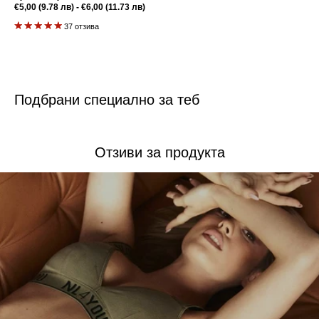
Редовна
€5,00 (9.78 лв) - €6,00 (11.73 лв)
цена
37 отзива
Подбрани специално за теб
Отзиви за продукта