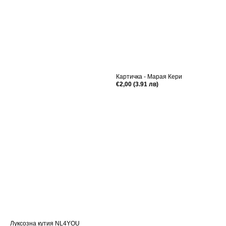
Картичка - Марая Кери
Редовна
€2,00 (3.91 лв)
цена
Луксозна кутия NL4YOU