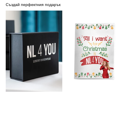
Създай перфектния подарък
Луксозна
Картичка
кутия
-
NL4YOU
Марая
Кери