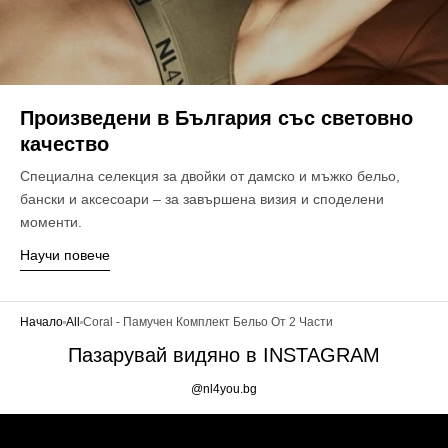
Произведени в България със световно
качество
Специална селекция за двойки от дамско и мъжко бельо,
бански и аксесоари – за завършена визия и споделени
моменти.
Научи повече
Начало
All
Coral - Памучен Комплект Бельо От 2 Части
Пазарувай видяно в INSTAGRAM
@nl4you.bg