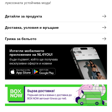
луксозната устойчива мода!
Детайли за продукта
Доставка, условия и връщане
Грижа за бельото
Изтегли мобилното
приложение на NL4YOU!
бъди първият, който ще получава
ексклузивни оферти и новини