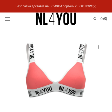
Пропусни към
Безплатна доставка на ВСИЧКИ поръчки с BOX NOW!
съдържанието
Количка
(0)
0
артикула