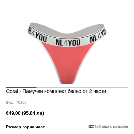
Отвори
медия
1
в
изглед
галерия
Coral - Памучен комплект бельо от 2 части
SKU:
SKU: 70206
Редовна
€49,00 (95.84 лв)
цена
Размер горна част
Таблица с размери