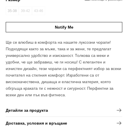
35-38
39-42
43-46
Вариантът
Вариантът
Вариантът
е
е
е
разпродаден
разпродаден
разпродаден
Notify Me
или
или
или
неналичен
неналичен
неналичен
Ще се влюбиш в комфорта на нашите луксозни чорапи!
Подходящи както за мъже, така и за жени, те предлагат
универсално удобство и изисканост. Толкова са меки и
удобни, че ще забравиш, че ги носиш! С елегантен и
изчистен дизайн, тези чорапи са перфектният избор за всеки
почитател на стилния комфорт. Изработени са от
висококачествена, дишаща и еластична материя, която
обгръща краката ти с нежност и сигурност. Перфектни за
всеки ден или пък във фитнеса.
Детайли за продукта
Доставка, условия и връщане