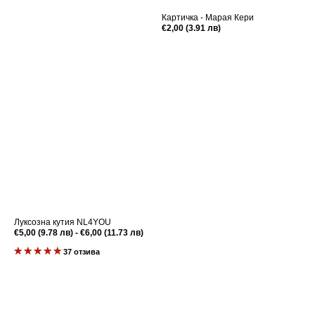
Картичка - Марая Кери
Редовна
€2,00 (3.91 лв)
цена
Луксозна кутия NL4YOU
Редовна
€5,00 (9.78 лв) - €6,00 (11.73 лв)
цена
37 отзива