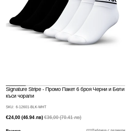
Отвори
медия
1
в
изглед
галерия
Signature Stripe - Промо Пакет 6 броя Черни и Бели
къси чорапи
SKU:
SKU: 6-12601-BLK-WHT
€24,00 (46.94 лв)
€36,00 (70.41 лв)
Промоционална
Редовна
цена
цена
Размер
Таблица с размери