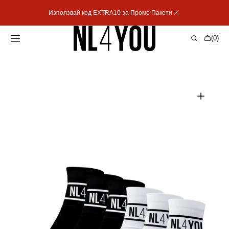
Пропусни към
Използвай код EXTRA10 за Промо Пакети
съдържанието
Количка
(0)
0
артикула