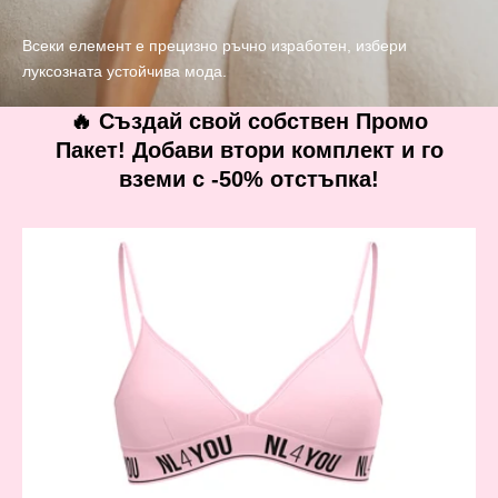
Всеки елемент е прецизно ръчно изработен, избери
луксозната устойчива мода.
🔥 Създай свой собствен Промо
Пакет! Добави втори комплект и го
вземи с -50% отстъпка!
Pink
Hope
-
Памучен
комплект
от
2
части
с
регулируеми
презрамки