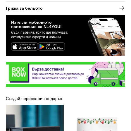
Грижа за бельото
Изтегли мобилното
приложение на NL4YOU!
бъди първият, който ще получава
ексклузивни оферти и новини
Създай перфектния подарък
Луксозна
Картичка
кутия
-
NL4YOU
Марая
Кери