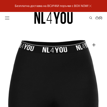
Пропусни към
Безплатна доставка на ВСИЧКИ поръчки с BOX NOW!
съдържанието
Количка
(0)
0
артикула