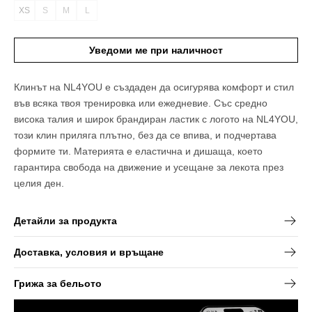
XS
S
M
L
Вариантът
Вариантът
Вариантът
Вариантът
е
е
е
е
разпродаден
разпродаден
разпродаден
разпродаден
Уведоми ме при наличност
или
или
или
или
неналичен
неналичен
неналичен
неналичен
Клинът на NL4YOU е създаден да осигурява комфорт и стил
във всяка твоя тренировка или ежедневие. Със средно
висока талия и широк брандиран ластик с логото на NL4YOU,
този клин приляга плътно, без да се впива, и подчертава
формите ти. Материята е еластична и дишаща, което
гарантира свобода на движение и усещане за лекота през
целия ден.
Детайли за продукта
Доставка, условия и връщане
Грижа за бельото