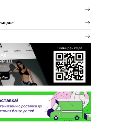
ръщане
OU!
олучава
вини