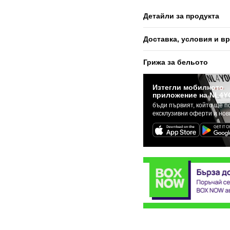
Детайли за продукта
Доставка, условия и в
Грижа за бельото
Изтегли мобилното
приложение на NL4Y
бъди първият, който ще п
ексклузивни оферти и но