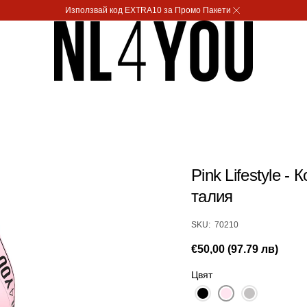
Използвай код EXTRA10 за Промо Пакети
Pink Lifestyle -
талия
SKU:
SKU: 70210
Редовна
€50,00 (97.79 лв)
цена
Цвят