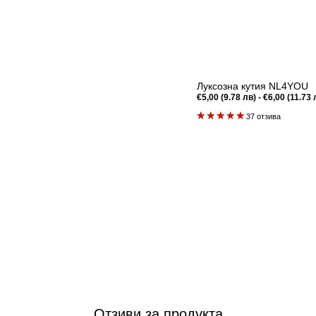
Луксозна кутия NL4YOU
Редовна
€5,00 (9.78 лв) - €6,00 (11.73 
цена
37 отзива
Бърз преглед
Отзиви за продукта