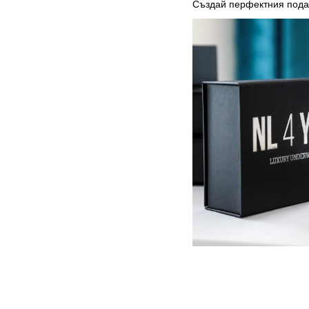
Създай перфектния под
Луксозна
кутия
NL4YOU