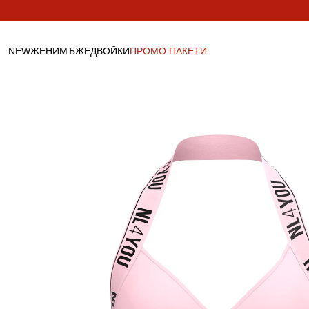
Пропусни към
съдържанието
NEW
ЖЕНИ
МЪЖЕ
ДВОЙКИ
ПРОМО ПАКЕТИ
ДАМСКО
МЪЖКО
ДВОЙКИ