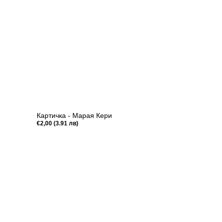
Картичка - Марая Кери
Редовна
€2,00 (3.91 лв)
цена
Бърз преглед