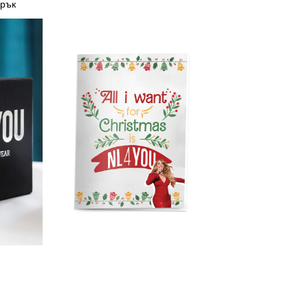
арък
Картичка
-
Марая
Кери