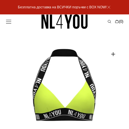
Пропусни към
Безплатна доставка на ВСИЧКИ поръчки с BOX NOW!
съдържанието
Количка
(0)
0
артикула