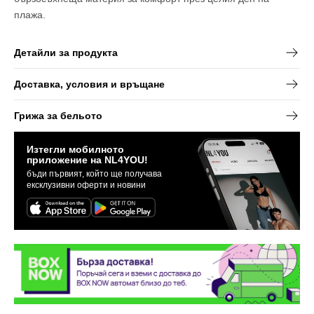
плажа.
Детайли за продукта
Доставка, условия и връщане
Грижа за бельото
Изтегли мобилното
приложение на NL4YOU!
бъди първият, който ще получава
ексклузивни оферти и новини