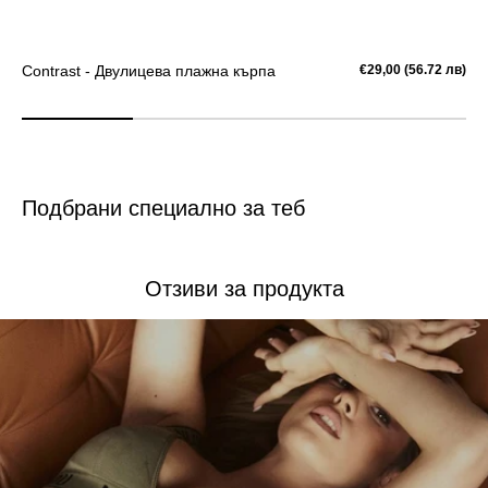
Contrast - Двулицева плажна кърпа
Редовна
€29,00 (56.72 лв)
T
цена
Подбрани специално за теб
Отзиви за продукта