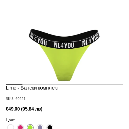
Отвори
медия
1
в
изглед
галерия
Lime - Бански комплект
SKU:
SKU: 60221
Редовна
€49,00 (95.84 лв)
цена
Цвят