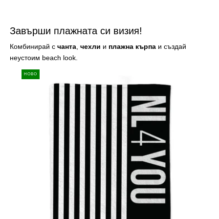
Завърши плажната си визия!
Комбинирай с
чанта
,
чехли
и
плажна
кърпа
и създай
неустоим beach look.
Contrast
T
НОВО
-
s
Двулицева
b
плажна
-
кърпа
М
п
ч