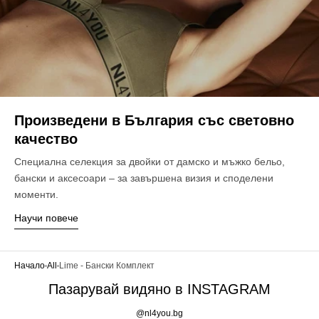
Произведени в България със световно
качество
Специална селекция за двойки от дамско и мъжко бельо,
бански и аксесоари – за завършена визия и споделени
моменти.
Научи повече
Начало
All
Lime - Бански Комплект
Пазарувай видяно в INSTAGRAM
@nl4you.bg