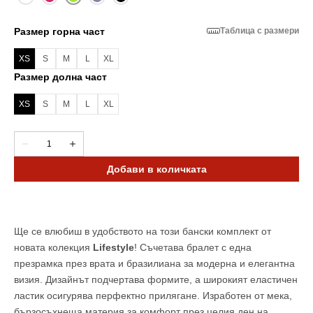
Размер горна част
Таблица с размери
XS
S
M
L
XL
Вариантът
Вариантът
Вариантът
Вариантът
Вариантът
Размер долна част
е
е
е
е
е
разпродаден
разпродаден
разпродаден
разпродаден
разпродаден
XS
S
M
L
XL
или
или
или
или
или
Вариантът
Вариантът
Вариантът
Вариантът
Вариантът
неналичен
неналичен
неналичен
неналичен
неналичен
е
е
е
е
е
разпродаден
разпродаден
разпродаден
разпродаден
разпродаден
Количество
Намали
Увеличи
или
или
или
или
или
количеството
количеството
неналичен
неналичен
неналичен
неналичен
неналичен
за
за
Добави в количката
Lime
Lime
-
-
Бански
Бански
комплект
комплект
Ще се влюбиш в удобството на този бански комплект от
новата колекция
Lifestyle
! Съчетава бралет с една
презрамка през врата и
бразилиана
за модерна и елегантна
визия. Дизайнът подчертава формите, а широкият еластичен
ластик осигурява перфектно прилягане. Изработен от мека,
бързосъхнеща материя за комфорт през целия ден на