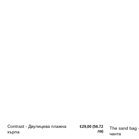
Contrast - Двулицева плажна
Редовна
€29,00 (56.72
The sand bag 
цена
лв)
кърпа
чанта