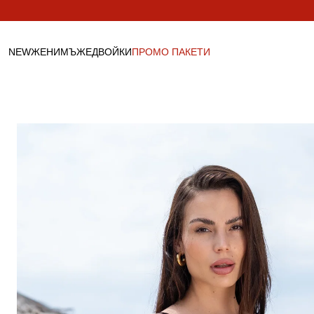
Пропусни към
съдържанието
NEW
ЖЕНИ
МЪЖЕ
ДВОЙКИ
ПРОМО ПАКЕТИ
ДАМСКО
МЪЖКО
ДВОЙКИ