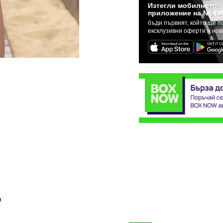
Изтегли мобилното
приложение на NL4Y
бъди първият, който ще п
ексклузивни оферти и но
м
The