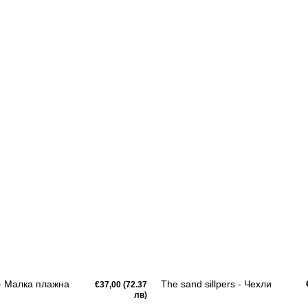
- Малка плажна
The sand sillpers - Чехли
Редовна
€37,00 (72.37
цена
лв)
Бърз преглед