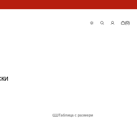
Количка
(0)
0
артикула
ски
Таблица с размери