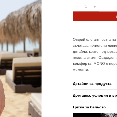
разпродаден
разпродаден
Количество
Намали
Увеличи
или
или
количеството
количеството
неналичен
неналичен
за
за
Blanc
Blanc
-
-
Цял
Цял
бански
бански
Открий елегантността на
съчетава изчистени лини
детайли, които подчерта
плажна визия. Създаден 
комфорта
, MONO е перф
моменти.
Детайли за продукта
Доставка, условия и в
Грижа за бельото