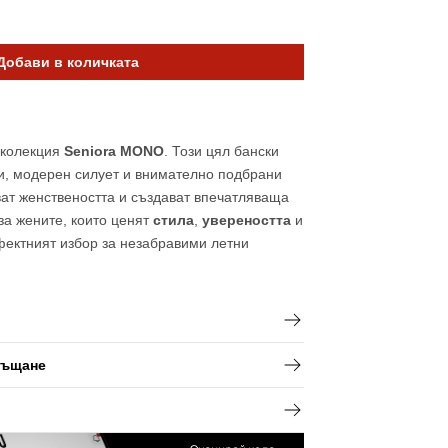
Добави в количката
 колекция
Seniora MONO
. Този цял бански
Отвори
медия
и, модерен силует и внимателно подбрани
2
ват женствеността и създават впечатляваща
в
изглед
за жените, които ценят
стила
,
увереността
и
галерия
ектният избор за незабравими летни
ръщане