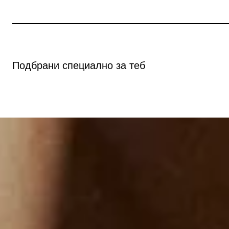
Бърз преглед
Бърз прегле
Подбрани специално за теб