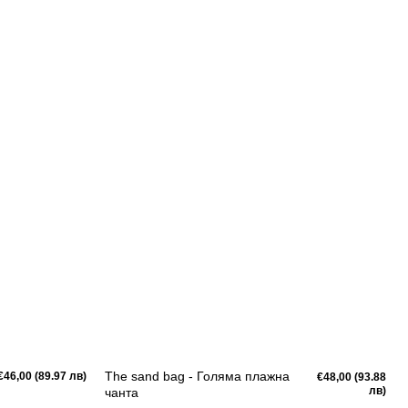
The sand bag - Голяма плажна
Редовна
€46,00 (89.97 лв)
Редовна
€48,00 (93.88
цена
цена
лв)
чанта