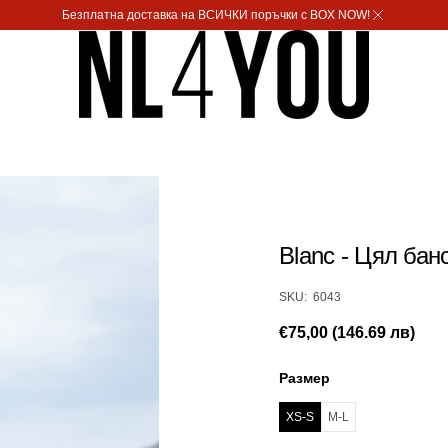
Безплатна доставка на ВСИЧКИ поръчки с BOX NOW!
Blanc - Цял бан
SKU:
SKU: 6043
Редовна
€75,00 (146.69 лв)
цена
Размер
XS-S
M-L
Вариантът
Вариантът
е
е