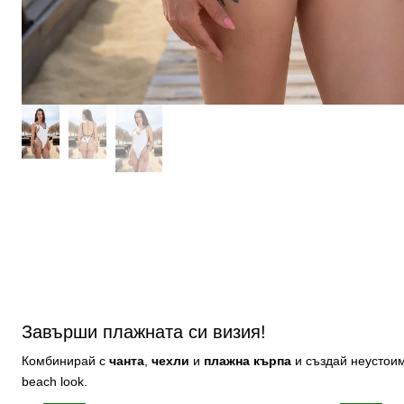
Завърши плажната си визия!
Комбинирай с
чанта
,
чехли
и
плажна
кърпа
и създай неустои
beach look.
Contrast
The