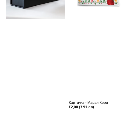
Картичка - Марая Кери
Редовна
€2,00 (3.91 лв)
цена