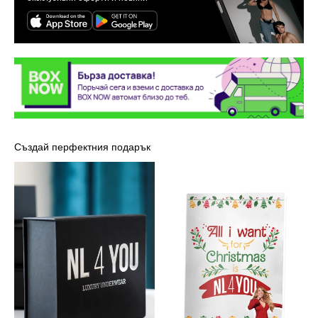
Създай перфектния подарък
Луксозна
Картичка
кутия
-
NL4YOU
Марая
Кери