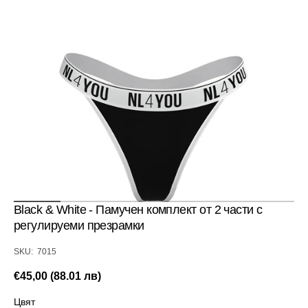
Отвори
медия
1
в
изглед
галерия
Black & White - Памучен комплект от 2 части с
регулируеми презрамки
SKU:
SKU: 7015
Редовна
€45,00 (88.01 лв)
цена
Цвят