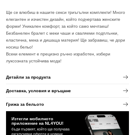
-
-
Памучен
Памучен
комплект
комплект
Ще се влюбиш в нашите секси триъгълни комплекти! Много
от
от
2
2
елегантен и изчистен дизайн, който подчертава женските
части
части
форми! Уникален комфорт, за който само мечтаеш!
с
с
регулируеми
регулируеми
Безбанелен бралет с меки чаши и сваляеми подплънки,
презрамки
презрамки
еластична, мека и дишаща материя! Ще забравиш, че дори
носиш бельо!
Всеки елемент е прецизно ръчно изработен, избери
луксозната устойчива мода!
Детайли за продукта
Доставка, условия и връщане
Грижа за бельото
Изтегли мобилното
приложение на NL4YOU!
бъди първият, който ще получава
ексклузивни оферти и новини