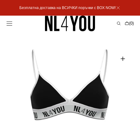
Пропусни към
Безплатна доставка на ВСИЧКИ поръчки с BOX NOW!
съдържанието
Количка
(0)
0
артикула