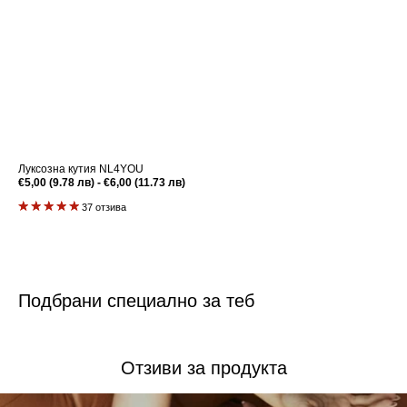
Луксозна кутия NL4YOU
Редовна
€5,00 (9.78 лв) - €6,00 (11.73 лв)
цена
37 отзива
Подбрани специално за теб
Отзиви за продукта