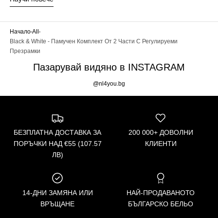
Начало
All
Black & White - Памучен Комплект От 2 Части С Регулируеми
Презрамки
Пазарувай видяно в INSTAGRAM
@nl4you.bg
БЕЗПЛАТНА ДОСТАВКА ЗА
200 000+ ДОВОЛНИ
ПОРЪЧКИ НАД €55 (107.57
КЛИЕНТИ
ЛВ)
14-ДНИ ЗАМЯНА ИЛИ
НАЙ-ПРОДАВАНОТО
ВРЪЩАНЕ
БЪЛГАРСКО БЕЛЬО