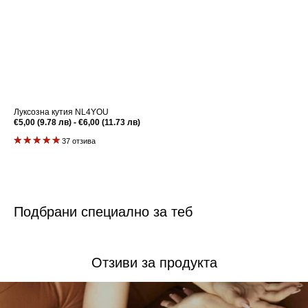
Луксозна кутия NL4YOU
Редовна
€5,00 (9.78 лв) - €6,00 (11.73 лв)
цена
37 отзива
Подбрани специално за теб
Отзиви за продукта