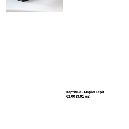
Картичка - Марая Кери
Редовна
€2,00 (3.91 лв)
цена