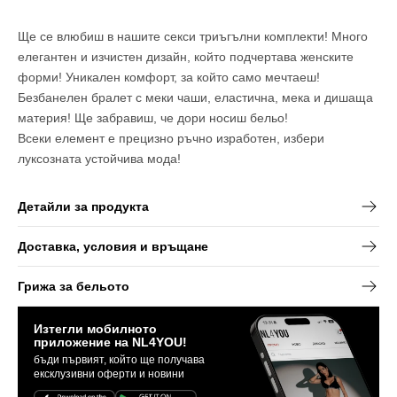
-
-
Памучен
Памучен
комплект
комплект
Ще се влюбиш в нашите секси триъгълни комплекти! Много
от
от
2
2
елегантен и изчистен дизайн, който подчертава женските
части
части
форми! Уникален комфорт, за който само мечтаеш!
с
с
регулируеми
регулируеми
Безбанелен бралет с меки чаши, еластична, мека и дишаща
презрамки
презрамки
материя! Ще забравиш, че дори носиш бельо!
Всеки елемент е прецизно ръчно изработен, избери
луксозната устойчива мода!
Детайли за продукта
Доставка, условия и връщане
Грижа за бельото
Изтегли мобилното
приложение на NL4YOU!
бъди първият, който ще получава
ексклузивни оферти и новини