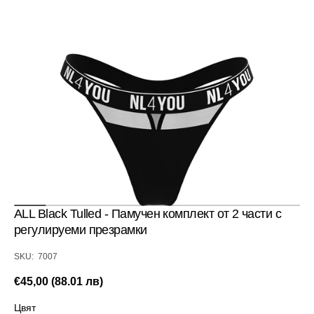
Отвори
медия
1
в
изглед
галерия
ALL Black Tulled - Памучен комплект от 2 части с
регулируеми презрамки
SKU:
SKU: 7007
Редовна
€45,00 (88.01 лв)
цена
Цвят