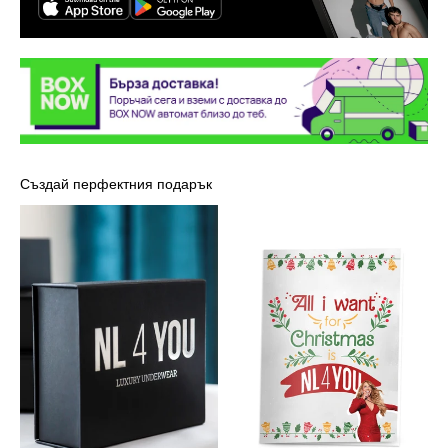
Създай перфектния подарък
Луксозна
Картичка
кутия
-
NL4YOU
Марая
Кери