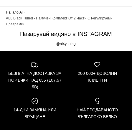
Начало
All
ALL Black Tulled - Памучен Комплект От 2 Части С Регулируеми
Презрамки
Пазарувай видяно в INSTAGRAM
@nl4you.bg
БЕЗПЛАТНА ДОСТАВКА ЗА
200 000+ ДОВОЛНИ
ПОРЪЧКИ НАД €55 (107.57
КЛИЕНТИ
ЛВ)
14-ДНИ ЗАМЯНА ИЛИ
НАЙ-ПРОДАВАНОТО
ВРЪЩАНЕ
БЪЛГАРСКО БЕЛЬО