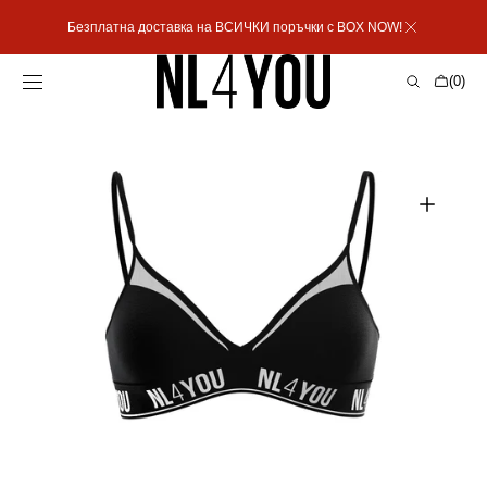
Пропусни към
Безплатна доставка на ВСИЧКИ поръчки с BOX NOW!
съдържанието
Количка
(0)
0
артикула