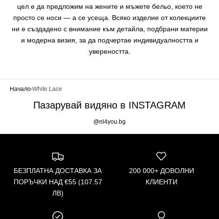
цел е да предложим на жените и мъжете бельо, което не
просто се носи — а се усеща. Всяко изделие от колекциите
ни е създадено с внимание към детайла, подбрани материи
и модерна визия, за да подчертае индивидуалността и
увереността.
Начало
White Lace
Пазарувай видяно в INSTAGRAM
@nl4you.bg
БЕЗПЛАТНА ДОСТАВКА ЗА
200 000+ ДОВОЛНИ
ПОРЪЧКИ НАД €55 (107.57
КЛИЕНТИ
ЛВ)