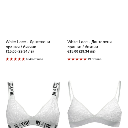
White Lace - Дантелени
White Lace - Дантелени
прашки / бикини
прашки / бикини
Редовна
€15,00 (29.34 лв)
Редовна
€15,00 (29.34 лв)
цена
цена
1649 отзива
19 отзива
White
White
Lace
Lace-
-
Дантелен
Дантелен
бралет
бралет
с
регулируеми
презрамки