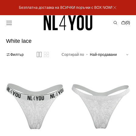
Пропусни към
Безплатна доставка на ВСИЧКИ поръчки с BOX NOW!
съдържанието
Количка
(0)
0
артикула
Колекция:
White lace
Филтър
Сортирай по
White
White
Lace
Lace
-
-
Дантелени
Дантелени
прашки
прашки
/
/
бикини
бикини