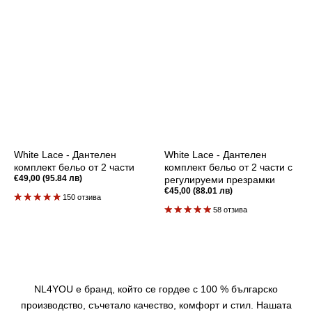
White Lace - Дантелен
White Lace - Дантелен
комплект бельо от 2 части
комплект бельо от 2 части с
Редовна
€49,00 (95.84 лв)
регулируеми презрамки
цена
Редовна
€45,00 (88.01 лв)
150 отзива
цена
58 отзива
NL4YOU е бранд, който се гордее с 100 % българско
производство, съчетало качество, комфорт и стил. Нашата