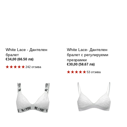
White Lace - Дантелен
White Lace- Дантелен
бралет
бралет с регулируеми
Редовна
€34,00 (66.50 лв)
презрамки
цена
Редовна
€30,00 (58.67 лв)
242 отзива
цена
53 отзива
White
White
Lace
Lace
-
-
Дантелен
Дантелен
комплект
комплект
бельо
бельо
от
от