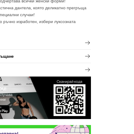
подчертава всички женски форми!
стична дантела, която деликатно прегръща
специални случаи!
о ръчно изработен, избери луксозната
ръщане
OU!
олучава
вини