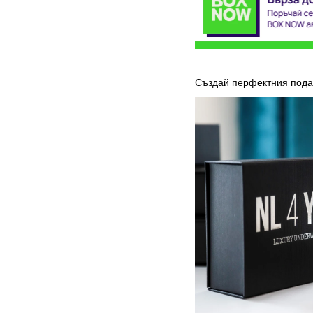
Създай перфектния под
Луксозна
кутия
NL4YOU