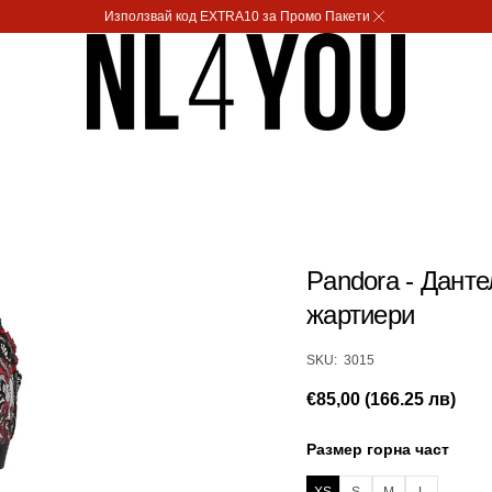
Използвай код EXTRA10 за Промо Пакети
Pandora - Данте
жартиери
SKU:
SKU: 3015
Редовна
€85,00 (166.25 лв)
цена
Размер горна част