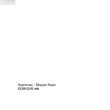
Картичка - Марая Кери
Редовна
€2,00 (3.91 лв)
цена
Бърз преглед