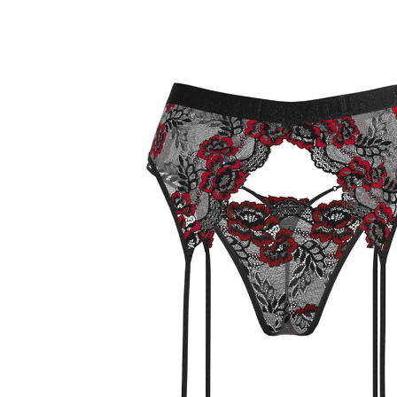
Отвори
избраното
медийно
съдържание
в
изглед
галерия