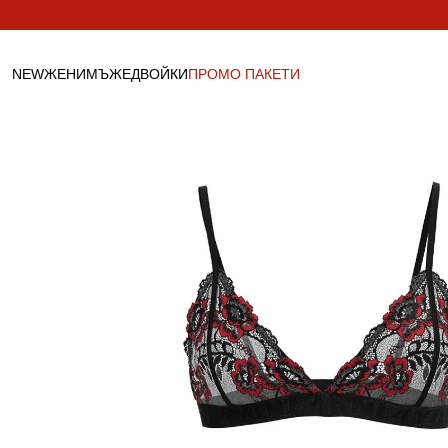
Пропусни към
съдържанието
NEW
ЖЕНИ
МЪЖЕ
ДВОЙКИ
ПРОМО ПАКЕТИ
ДАМСКО
МЪЖКО
ДВОЙКИ