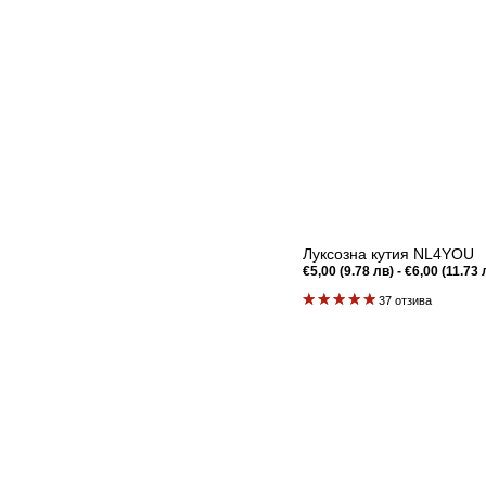
Луксозна кутия NL4YOU
Редовна
€5,00 (9.78 лв) - €6,00 (11.73 
цена
37 отзива
Бърз преглед