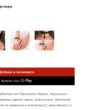
артиери
ен
ен
Отвори
медия
2
в
изглед
галерия
Добави в количката
работен от Наситено Черна, поръсена с
ервени цветя, мека, еластична дантела!
те си моменти в елегантност, женственост и