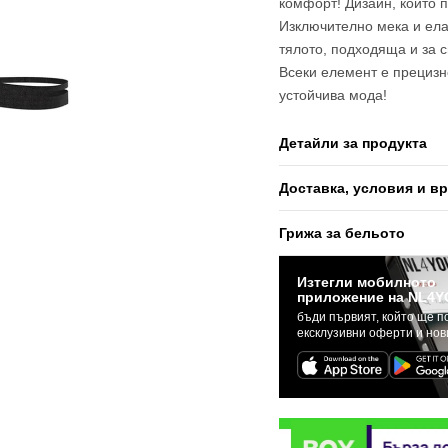
комфорт! Дизайн, който 
Изключително мека и ела
тялото, подходяща и за 
Всеки елемент е прецизн
устойчива мода!
Детайли за продукта
Доставка, условия и в
Грижа за бельото
Изтегли мобилното
приложение на NL4Y
бъди първият, който ще п
ексклузивни оферти и но