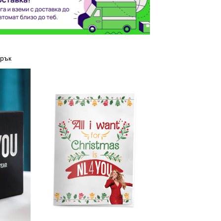
арък
Картичка
-
Марая
Кери