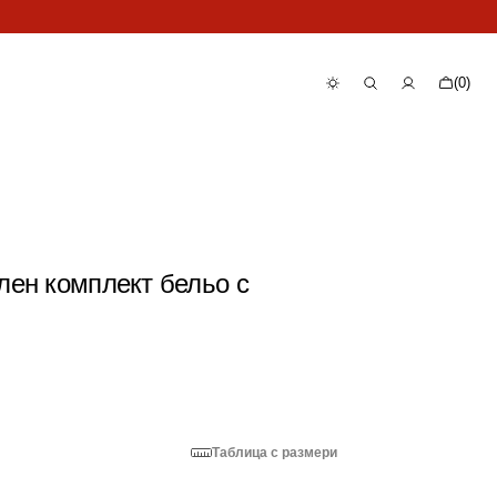
Количка
(0)
0
артикула
лен комплект бельо с
Таблица с размери