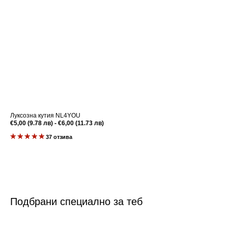
Луксозна кутия NL4YOU
Редовна
€5,00 (9.78 лв) - €6,00 (11.73 лв)
цена
37 отзива
Подбрани специално за теб