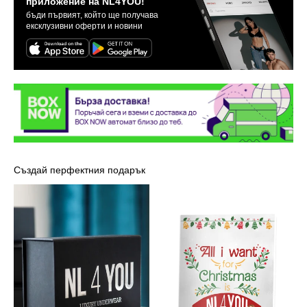
приложение на NL4YOU!
бъди първият, който ще получава
ексклузивни оферти и новини
Създай перфектния подарък
Луксозна
Картичка
кутия
-
NL4YOU
Марая
Кери