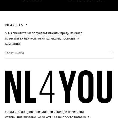
NL4YOU VIP
VIP клиентите ни получават имейли преди всички с
известия за най-новите ни колекции, промоции и
кампании!
Твоят
имейл
С над 200 000 доволни клиенти и хиляди позитивни
отзиви, ние вярваме, че NL4YOU е не просто магазин, а