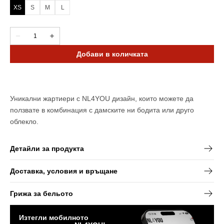
XS
S
M
L
Вариантът
Вариантът
Вариантът
Вариантът
е
е
е
е
разпродаден
разпродаден
разпродаден
разпродаден
Количество
Намали
Увеличи
или
или
или
или
количеството
количеството
неналичен
неналичен
неналичен
неналичен
за
за
Добави в количката
All
All
Black
Black
-
-
Жартиери
Жартиери
за
за
боди
боди
Уникални жартиери с NL4YOU дизайн, които можете да
ползвате в комбинация с дамските ни бодита или друго
облекло.
Детайли за продукта
Доставка, условия и връщане
Грижа за бельото
Изтегли мобилното