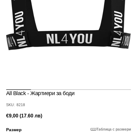
Отвори
медия
1
в
изглед
галерия
All Black - Жартиери за боди
SKU:
SKU: 8218
Редовна
€9,00 (17.60 лв)
цена
Размер
Таблица с размери