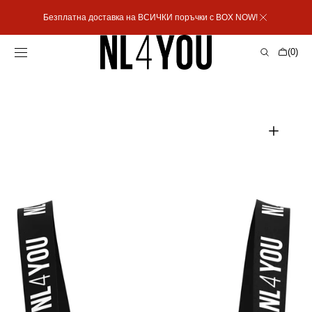
Пропусни към
Безплатна доставка на ВСИЧКИ поръчки с BOX NOW!
съдържанието
Количка
(0)
0
артикула