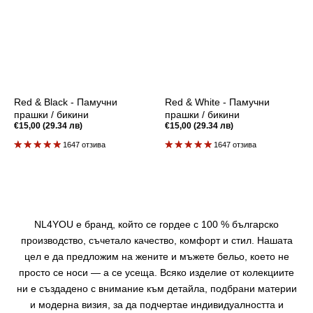
Red & Black - Памучни
Red & White - Памучни
прашки / бикини
прашки / бикини
Редовна
€15,00 (29.34 лв)
Редовна
€15,00 (29.34 лв)
цена
цена
1647 отзива
1647 отзива
NL4YOU е бранд, който се гордее с 100 % българско
производство, съчетало качество, комфорт и стил. Нашата
цел е да предложим на жените и мъжете бельо, което не
просто се носи — а се усеща. Всяко изделие от колекциите
ни е създадено с внимание към детайла, подбрани материи
и модерна визия, за да подчертае индивидуалността и