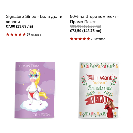
Signature Stripe - Бели дълги
50% на Втори комплект -
чорапи
Промо Пакет
Промоционална
Редовна
€7,00 (13.69 лв)
€98,00 (191.67 лв)
цена
цена
€73,50 (143.75 лв)
Редовна
37 отзива
цена
70 отзива
Картичка
Картичка
-
-
Промоция
Марая
Кери