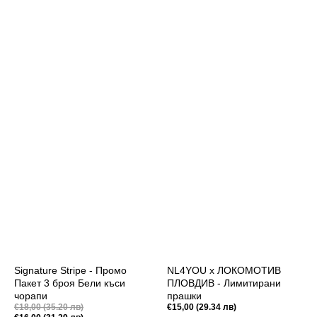
Signature Stripe - Промо
NL4YOU x ЛОКОМОТИВ
Пакет 3 броя Бели къси
ПЛОВДИВ - Лимитирани
чорапи
прашки
Промоционална
€18,00 (35.20 лв)
Редовна
€15,00 (29.34 лв)