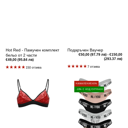
Hot Red - Памучен комплект
Подаръчен Ваучер
Редовна
€50,00 (97.79 лв) - €150,00
бельо от 2 части
цена
(293.37 лв)
Редовна
€49,00 (95.84 лв)
цена
7 отзива
150 отзива
Hera
Промо
НАМАЛЕНИЕ
40%
-
пакет
-10% С КОД EXTRA10
Дантелен
-
комплект
6
бельо
броя
Дамски
прашки