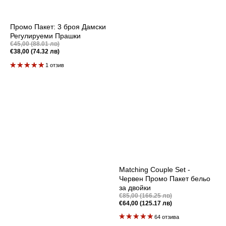
Промо Пакет: 3 броя Дамски
Регулируеми Прашки
Промоционална
€45,00 (88.01 лв)
цена
€38,00 (74.32 лв)
Редовна
цена
1 отзив
Matching Couple Set -
Червен Промо Пакет бельо
за двойки
Промоционална
€85,00 (166.25 лв)
цена
€64,00 (125.17 лв)
Редовна
цена
64 отзива