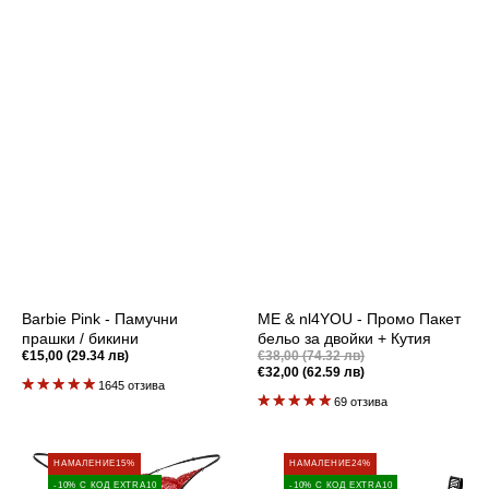
Barbie Pink - Памучни
ME & nl4YOU - Промо Пакет
прашки / бикини
бельо за двойки + Кутия
Промоционална
Редовна
€15,00 (29.34 лв)
€38,00 (74.32 лв)
цена
цена
€32,00 (62.59 лв)
Редовна
1645 отзива
цена
69 отзива
Промо
Matching
НАМАЛЕНИЕ
15%
НАМАЛЕНИЕ
24%
Пакет:
Couple
-10% С КОД EXTRA10
-10% С КОД EXTRA10