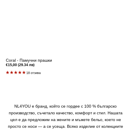
Coral - Памучни прашки
Редовна
€15,00 (29.34 лв)
цена
18 отзива
NL4YOU е бранд, който се гордее с 100 % българско
производство, съчетало качество, комфорт и стил. Нашата
цел е да предложим на жените и мъжете бельо, което не
просто се носи — а се усеща. Всяко изделие от колекциите