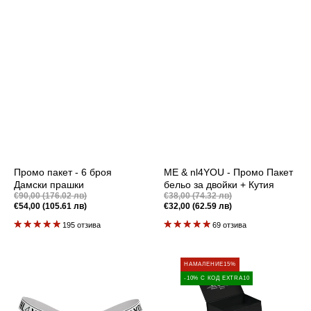
Промо пакет - 6 броя
ME & nl4YOU - Промо Пакет
Дамски прашки
бельо за двойки + Кутия
Промоционална
Промоционална
€90,00 (176.02 лв)
€38,00 (74.32 лв)
цена
цена
€54,00 (105.61 лв)
Редовна
€32,00 (62.59 лв)
Редовна
цена
цена
195 отзива
69 отзива
Barbie
ME
НАМАЛЕНИЕ
15%
Pink
&
-10% С КОД EXTRA10
-
nl4YOU
Памучни
-