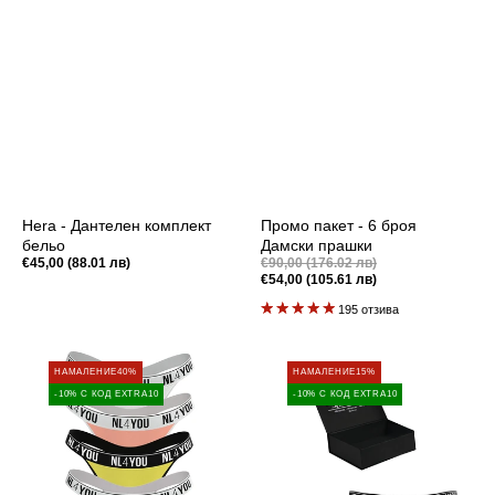
Hera - Дантелен комплект
Промо пакет - 6 броя
бельо
Дамски прашки
Промоционална
Редовна
€45,00 (88.01 лв)
€90,00 (176.02 лв)
цена
цена
€54,00 (105.61 лв)
Редовна
цена
195 отзива
Промо
ME
НАМАЛЕНИЕ
40%
НАМАЛЕНИЕ
15%
пакет
&
-10% С КОД EXTRA10
-10% С КОД EXTRA10
-
nl4YOU
6
-
броя
Промо
Дамски
Пакет