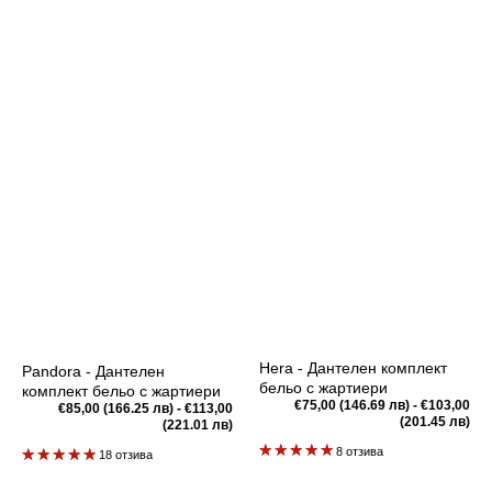
Hera - Дантелен комплект
Pandora - Дантелен
бельо с жартиери
комплект бельо с жартиери
Редовна
€75,00 (146.69 лв) - €103,00
Редовна
€85,00 (166.25 лв) - €113,00
цена
(201.45 лв)
цена
(221.01 лв)
8 отзива
18 отзива