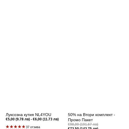
Луксозна кутия NL4YOU
50% на Втори комплект -
Редовна
€5,00 (9.78 лв) - €6,00 (11.73 лв)
Промо Пакет
цена
Промоционална
€98,00 (191.67 лв)
37 отзива
цена
€73,50 (143.75 лв)
Редовна