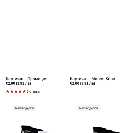
Картичка - Промоция
Картичка - Марая Кери
Редовна
€2,00 (3.91 лв)
Редовна
€2,00 (3.91 лв)
цена
цена
3 отзива
Signature
Signature
РАЗПРОДАДЕН
РАЗПРОДАДЕН
Stripe
Stripe
-
-
Промо
Промо
Пакет
Пакет