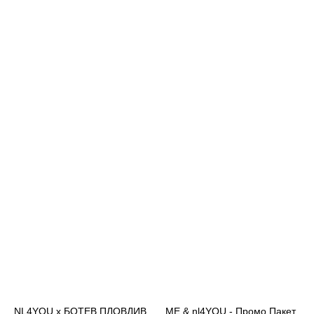
NL4YOU x БОТЕВ ПЛОВДИВ
ME & nl4YOU - Промо Пакет