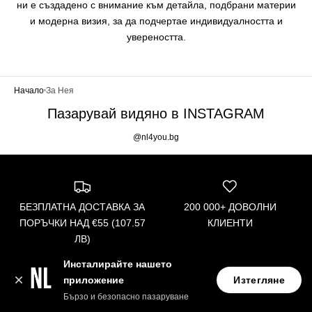
ни е създадено с внимание към детайла, подбрани материи
и модерна визия, за да подчертае индивидуалността и
увереността.
Начало
За Нея
Пазарувай видяно в INSTAGRAM
@nl4you.bg
БЕЗПЛАТНА ДОСТАВКА ЗА
200 000+ ДОВОЛНИ
ПОРЪЧКИ НАД €55 (107.57
КЛИЕНТИ
ЛВ)
Инсталирайте нашето
приложение
Изтегляне
14-ДНИ ЗАМЯНА ИЛИ
НАЙ-ПРОДАВАНОТО
Бързо и безопасно пазаруване
ВРЪЩАНЕ
БЪЛГАРСКО БЕЛЬО