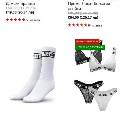
Дамски прашки
Промо Пакет бельо за
Промоционална
€60,00 (117.35 лв)
двойки
цена
€49,00 (95.84 лв)
Редовна
Промоционална
€85,00 (166.25 лв)
цена
цена
€64,00 (125.17 лв)
Редовна
50 отзива
цена
64 отзива
Signature
50%
НАМАЛЕНИЕ
25%
Stripe
на
-10% С КОД EXTRA10
-
Втори
Бели
комплект
дълги
-
чорапи
Промо
Пакет