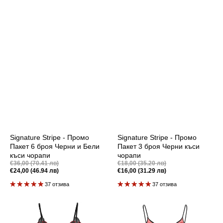
Signature Stripe - Промо
Signature Stripe - Промо
Пакет 6 броя Черни и Бели
Пакет 3 броя Черни къси
къси чорапи
чорапи
Промоционална
Промоционална
€36,00 (70.41 лв)
€18,00 (35.20 лв)
цена
цена
€24,00 (46.94 лв)
Редовна
€16,00 (31.29 лв)
Редовна
цена
цена
37 отзива
37 отзива
Pandora
Hera
-
-