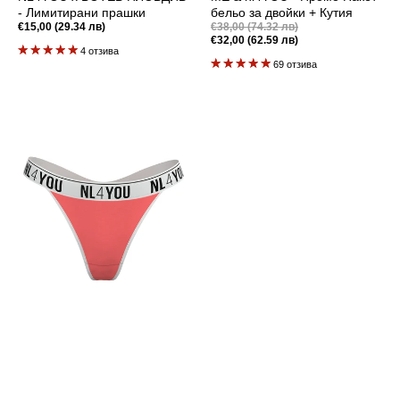
- Лимитирани прашки
бельо за двойки + Кутия
Промоционална
Редовна
€15,00 (29.34 лв)
€38,00 (74.32 лв)
цена
цена
€32,00 (62.59 лв)
Редовна
4 отзива
цена
69 отзива
Coral
-
Памучни
прашки