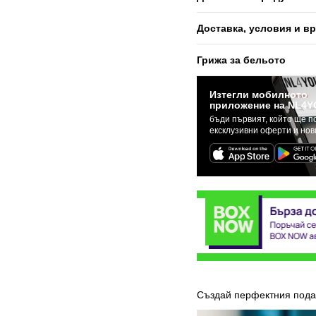
Доставка, условия и в
Грижа за бельото
Изтегли мобилното
приложение на NL4Y
бъди първият, който ще п
ексклузивни оферти и но
Създай перфектния под