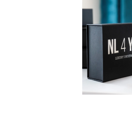
Луксозна
кутия
NL4YOU