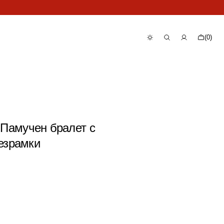
Количка
(0)
0
артикула
 - Памучен бралет с
езрамки