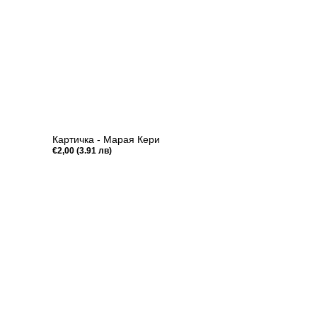
Картичка - Марая Кери
Редовна
€2,00 (3.91 лв)
цена
Бърз преглед