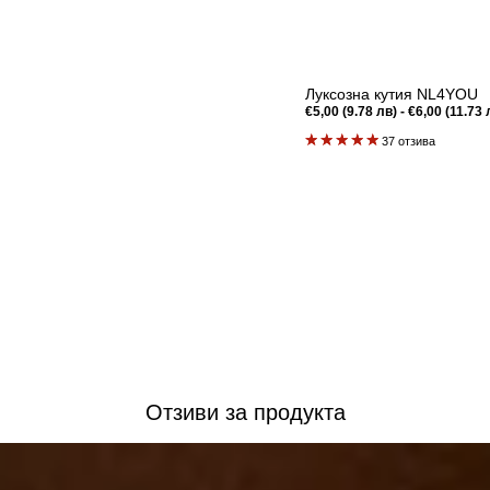
Луксозна кутия NL4YOU
Редовна
€5,00 (9.78 лв) - €6,00 (11.73 
цена
37 отзива
Бърз преглед
Отзиви за продукта