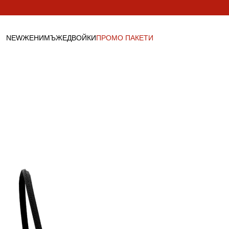
Пропусни към
съдържанието
NEW
ЖЕНИ
МЪЖЕ
ДВОЙКИ
ПРОМО ПАКЕТИ
ДАМСКО
МЪЖКО
ДВОЙКИ