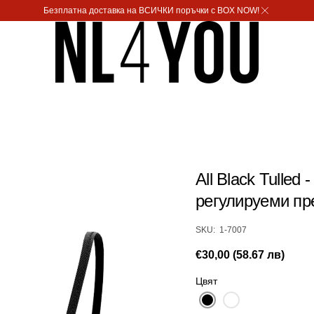
Безплатна доставка на ВСИЧКИ поръчки с BOX NOW!
All Black Tulled
регулируеми пр
SKU:
SKU: 1-7007
Редовна
€30,00 (58.67 лв)
цена
Цвят