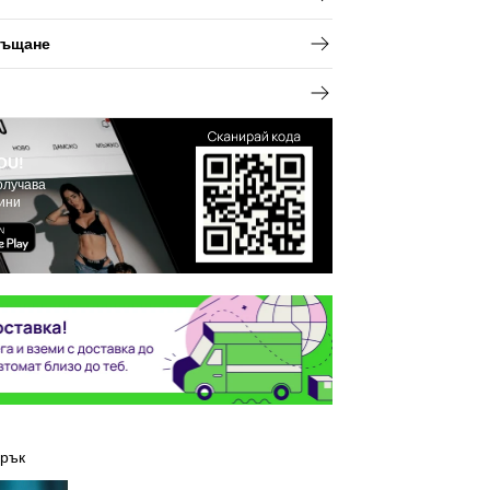
ръщане
OU!
олучава
вини
арък