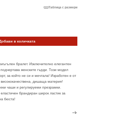
Таблица с размери
нтът
ен
одаден
Отвори
ичен
Добави в количката
медия
2
в
изглед
галерия
риъгълен бралет. Изключително елегантен
о подчертава женските гърди. Този модел
рт, за който не си и мечтала! Изработен е от
 висококачествена, дишаща материя!
меки чаши и регулируеми презрамки.
 еластичен брандиран широк ластик за
на бюста!