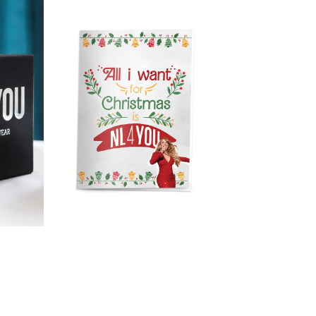
Картичка
-
Марая
Кери